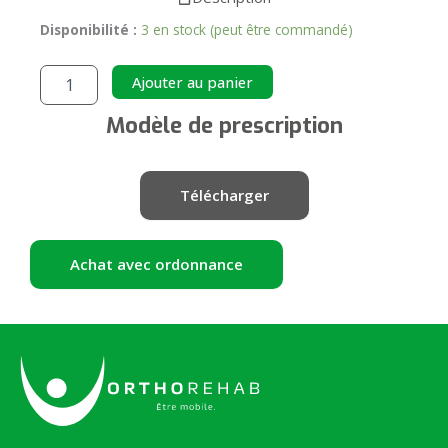
Disponibilité :
3 en stock (peut être commandé)
quantité
de
Alternative:
Ajouter au panier
IGLOO®
Manchon
Modèle de prescription
Mollet
Télécharger
Achat avec ordonnance