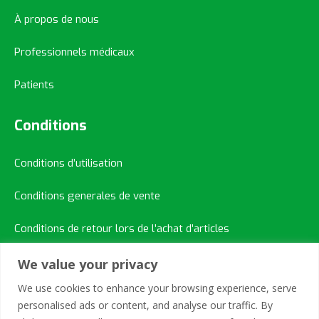
À propos de nous
Professionnels médicaux
Patients
Conditions
Conditions d’utilisation
Conditions generales de vente
Conditions de retour lors de l’achat d’articles
We value your privacy
Contacts Rapide
We use cookies to enhance your browsing experience, serve
personalised ads or content, and analyse our traffic. By
+41 21 731 7220