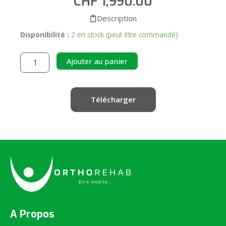
CHF
1,990.00
Description
Disponibilité :
2 en stock (peut être commandé)
quantité
de
Alternative:
Ajouter au panier
Booster
Pro
Télécharger
A Propos