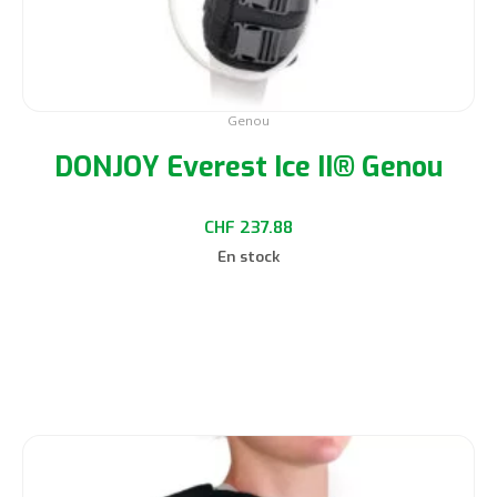
produit
Genou
DONJOY Everest Ice II® Genou
CHF
237.88
En stock
Choix des options
Ce
produit
a