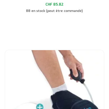
CHF
85.82
88 en stock (peut être commandé)
Choix des options
Ce
produit
a
plusieurs
variations.
Les
options
peuvent
être
choisies
sur