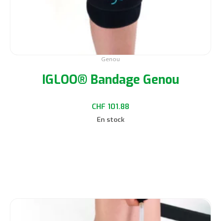
produit
Genou
IGLOO® Bandage Genou
CHF
101.88
En stock
Choix des options
Ce
produit