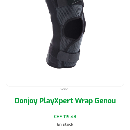
Les
options
peuvent
être
choisies
sur
la
page
du
produit
Genou
Donjoy PlayXpert Wrap Genou
CHF
115.43
En stock