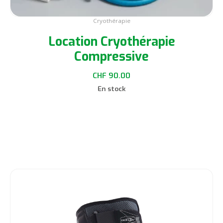
Cryothérapie
Location Cryothérapie
Compressive
CHF
90.00
En stock
Choix des options
Ce
produit
a
plusieurs
variations.