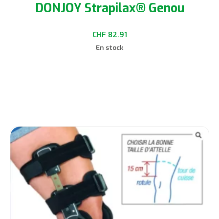
DONJOY Strapilax® Genou
CHF
82.91
En stock
Choix des options
Ce
produit
a
plusieurs
variations.
Les
options
peuvent
être