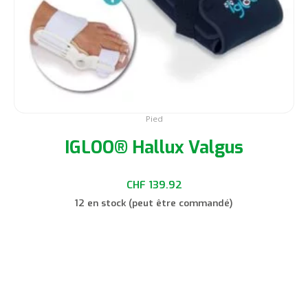
la
page
du
produit
Pied
IGLOO® Hallux Valgus
CHF
139.92
12 en stock (peut être commandé)
Choix des options