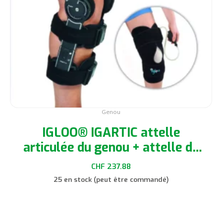
choisies
sur
la
page
du
produit
Genou
IGLOO® IGARTIC attelle
articulée du genou + attelle de
cryothérapie
CHF
237.88
25 en stock (peut être commandé)
Choix des options