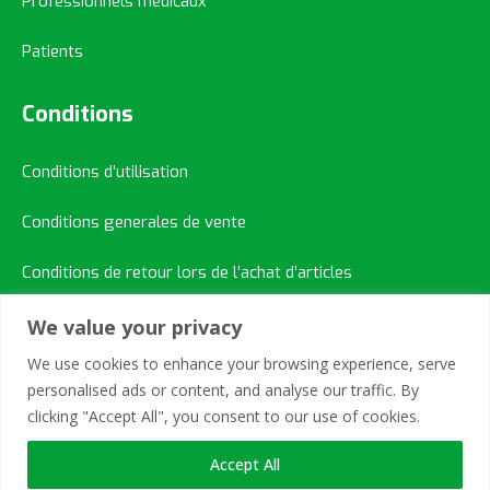
Professionnels médicaux
Patients
Conditions
Conditions d’utilisation
Conditions generales de vente
Conditions de retour lors de l’achat d’articles
We value your privacy
Contacts Rapide
We use cookies to enhance your browsing experience, serve
personalised ads or content, and analyse our traffic. By
+41 21 731 7220
clicking "Accept All", you consent to our use of cookies.
info@orthorehab.ch
Accept All